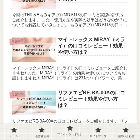
今回はTHRIVEもみギアプロMD-6113の口コミと実際の評判を
ご紹介します。 また、使用方法や実際の効果はどうなのか？に
ついても解説していきますよ。 もみギアプロMD-6113の口コ
ミ・レビューは、 マッサージが気持ち良い 持ち運びが楽...
マイトレックス MiRAY（ミラ
美容家電
イ）の口コミレビュー！効果
や使い方は？
マイトレックス MiRAY（ミライ）の口コミレビューをご紹介し
ますね♪ また、MiRAY（ミライ）の効果や使い方についてもお
話ししますね！ MiRAY（ミライ）は23Jのハイパワーで、美肌
ケアに最適な光「DPL」搭載されているのが、最大の特...
リファエピRE-BA-00Aの口コ
美容家電
ミレビュー！効果や使い方
は？
リファエピRE-BA-00Aの口コミレビューをご紹介します。 リフ
ァエピRE-BA-00Aの口コミは ムダ毛が気にならなくなってきた
痛みが少ない 操作が簡単で使いやすい コスパが良い とポジテ
プライバシーポリシ
ィブな意見がかなり多かったですよ。 リファ独自...
ホーム
運営者情報
サイトマップ
お問い合わせ
ー